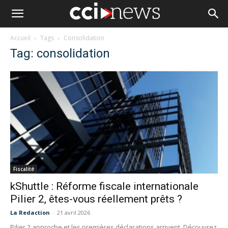
Accueil
Tags
Consolidation
Tag: consolidation
Fiscalité
kShuttle : Réforme fiscale internationale
Pilier 2, êtes-vous réellement prêts ?
La Redaction
-
21 avril 2026
Pilier 2 approche et les premières déclarations arrivent. Découvrez