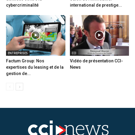
cybercriminalité
international de prestige...
ENTREPRISES
CCI
Factum Group: Nos
Vidéo de présentation CCI-
expertises du leasing et de la
News
gestion de...