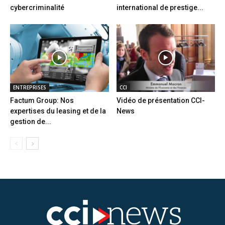
cybercriminalité
international de prestige...
ENTREPRISES
CCI
Factum Group: Nos
Vidéo de présentation CCI-
expertises du leasing et de la
News
gestion de...