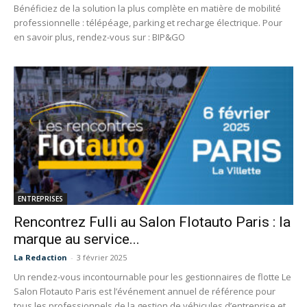
Bénéficiez de la solution la plus complète en matière de mobilité
professionnelle : télépéage, parking et recharge électrique. Pour
en savoir plus, rendez-vous sur : BIP&GO
ENTREPRISES
Rencontrez Fulli au Salon Flotauto Paris : la
marque au service...
La Redaction
-
3 février 2025
Un rendez-vous incontournable pour les gestionnaires de flotte Le
Salon Flotauto Paris est l’événement annuel de référence pour
tous les professionnels de la gestion de véhicules d’entreprise et