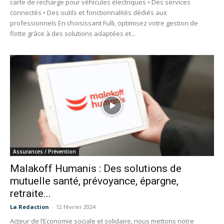
carte de recharge pour véhicules électriques • Des services
connectés • Des outils et fonctionnalités dédiés aux
professionnels En choisissant Fulli, optimisez votre gestion de
flotte grâce à des solutions adaptées et...
Assurances / Prévention
Malakoff Humanis : Des solutions de
mutuelle santé, prévoyance, épargne,
retraite...
La Redaction
-
12 février 2024
Acteur de l’Economie sociale et solidaire, nous mettons notre