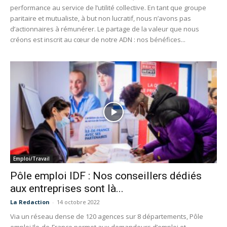
performance au service de l’utilité collective. En tant que groupe
paritaire et mutualiste, à but non lucratif, nous n’avons pas
d’actionnaires à rémunérer. Le partage de la valeur que nous
créons est inscrit au cœur de notre ADN : nos bénéfices...
Emploi/Travail
Pôle emploi IDF : Nos conseillers dédiés
aux entreprises sont là...
La Redaction
-
14 octobre 2022
Via un réseau dense de 120 agences sur 8 départements, Pôle