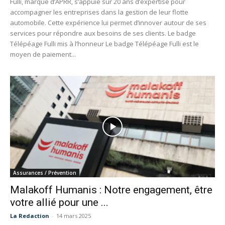
Fulli, marque d’APRR, s’appuie sur 20 ans d’expertise pour
accompagner les entreprises dans la gestion de leur flotte
automobile. Cette expérience lui permet d’innover autour de ses
services pour répondre aux besoins de ses clients. Le badge
Télépéage Fulli mis à l’honneur Le badge Télépéage Fulli est le
moyen de paiement...
Assurances / Prévention
Malakoff Humanis : Notre engagement, être
votre allié pour une ...
La Redaction
-
14 mars 2025