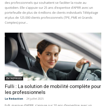
des professionnels qui souhaitent se faciliter la route au
quotidien. Elle s’appuie sur 25 ans d’expertise d’APRR avec un
portefeuille de plus de 4 millions de clients individuels Télépéage
et plus de 125.000 clients professionnels (TPE, PME et Grands
Comptes) pour...
ENTREPRISES
Fulli : La solution de mobilité complète pour
les professionnels
La Redaction
-
24 juillet 2025
Fulli, marque d’APRR, s’appuie sur 20 ans d’expertise avec un