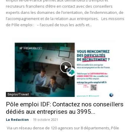
emploi Ile-de-France permet aux demandeurs d’emploi et
recruteurs franciliens d’être en contact avec des conseillers
experts dans les domaines de l’orientation, de l’indemnisation, de
l’accompagnement et de la relation aux entreprises. Les missions
de Pôle emploi : – l’accueil de tous les actifs et...
Emploi/Travail
Pôle emploi IDF: Contactez nos conseillers
dédiés aux entreprises au 3995...
La Redaction
-
19 octobre 2021
Via un réseau dense de 120 agences sur 8 départements, Pôle