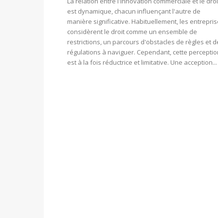
La relation entre l'innovation commerciale et le droi
est dynamique, chacun influençant l'autre de
manière significative. Habituellement, les entrepri
considèrent le droit comme un ensemble de
restrictions, un parcours d'obstacles de règles et d
régulations à naviguer. Cependant, cette perceptio
est à la fois réductrice et limitative. Une acception...