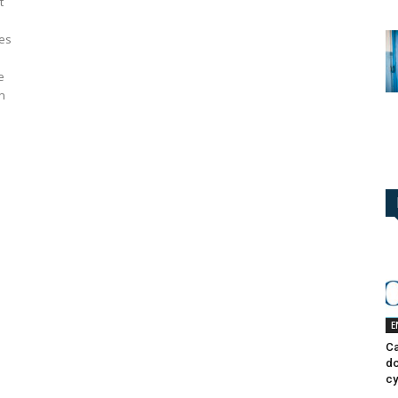
t
ses
e
n
E
Ca
do
cy