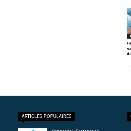
E
Fa
ex
de
ARTICLES POPULAIRES