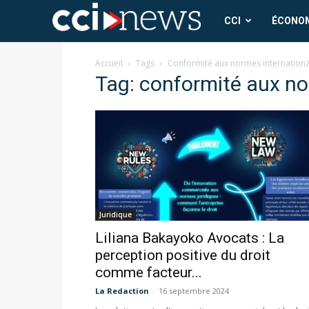
CCI
CCI
ÉCONO
News
Accueil
Tags
Conformité aux normes internationa
Tag: conformité aux no
Juridique
Liliana Bakayoko Avocats : La
perception positive du droit
comme facteur...
La Redaction
-
16 septembre 2024