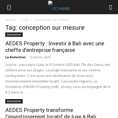
Accueil
Tags
Conception sur mesure
Tag: conception sur mesure
Immobilier
AEDES Property : Investir à Bali avec une
cheffe d’entreprise française
La Redaction
-
19 janvier 2026
Source : paru dans Gala, le 9 Octobre 2025 Bali, l'île des Dieux, est
célèbre pour ses plages, sa jungle luxuriante et ses rizières
verdoyantes. C'est aussi une destination de choix pour
l'investissement immobilier locatif. Cassandre Higuero, co-
fondatrice d'AEDES Property (ndlr : photo), vous accompagne de A
à Z dans la...
Immobilier
AEDES Property transforme
l’investissement locatif de luxe à Bali