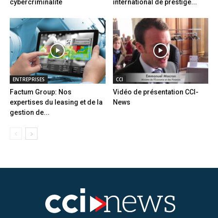
cybercriminalité
international de prestige...
ENTREPRISES
CCI
Factum Group: Nos
Vidéo de présentation CCI-
expertises du leasing et de la
News
gestion de...