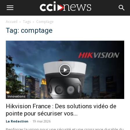
Accueil
Tags
Comptage
Tag: comptage
Innovations
Hikvision France : Des solutions vidéo de
pointe pour sécuriser vos...
La Redaction
-
19 mai 2026
Renforcer la vision pour une sécurité et une croissance durable du