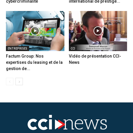
cybercriminalité
international de prestige...
ENTREPRISES
CCI
Factum Group: Nos
Vidéo de présentation CCI-
expertises du leasing et de la
News
gestion de...