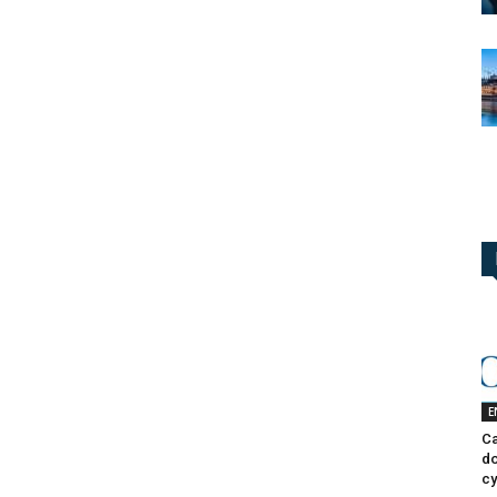
E
Ca
do
cy