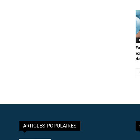
E
Fa
ex
de
ARTICLES POPULAIRES