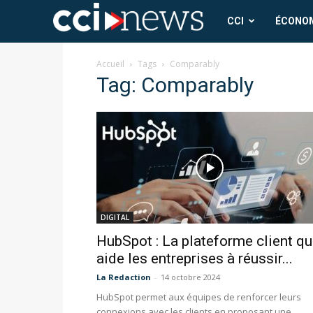
CCI
CCI
ÉCONO
News
Accueil
Tags
Comparably
Tag: Comparably
DIGITAL
HubSpot : La plateforme client qu
aide les entreprises à réussir...
La Redaction
-
14 octobre 2024
HubSpot permet aux équipes de renforcer leurs
connexions avec les clients en proposant une