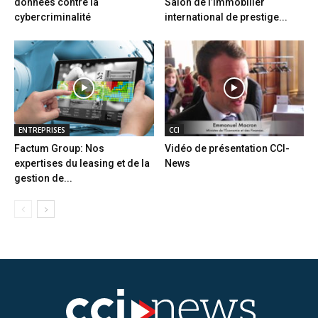
données contre la
Salon de l’immobilier
cybercriminalité
international de prestige...
ENTREPRISES
CCI
Factum Group: Nos
Vidéo de présentation CCI-
expertises du leasing et de la
News
gestion de...