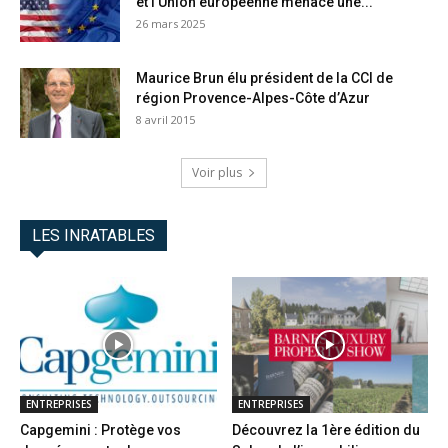
et l’Union européenne menace une...
26 mars 2025
Maurice Brun élu président de la CCI de
région Provence-Alpes-Côte d’Azur
8 avril 2015
Voir plus
LES INRATABLES
ENTREPRISES
ENTREPRISES
Capgemini : Protège vos
Découvrez la 1ère édition du