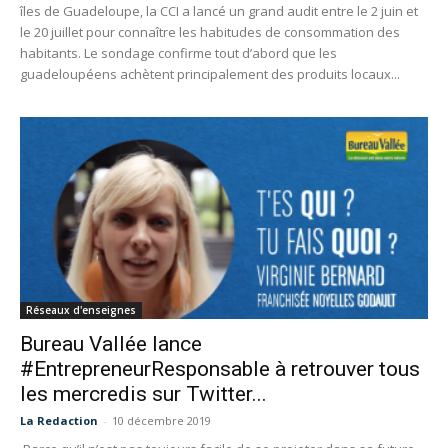
îles de Guadeloupe, la CCI a lancé un grand audit entre le 2 juin et
le 20 juillet pour connaître les habitudes de consommation des
habitants. Le sondage confirme tout d’abord que les
guadeloupéens achètent principalement des produits locaux...
Réseaux d'enseignes
Bureau Vallée lance
#EntrepreneurResponsable à retrouver tous
les mercredis sur Twitter...
La Redaction
-
10 décembre 2019