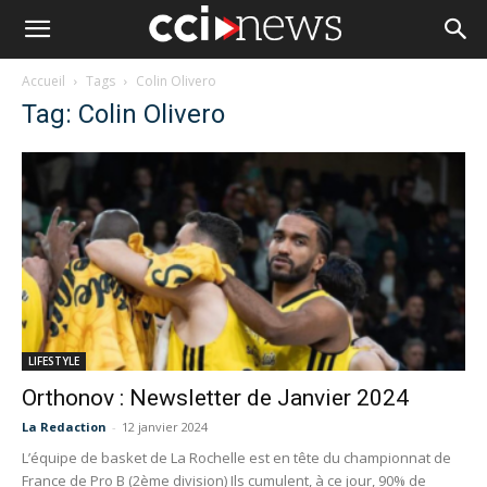
Accueil
Tags
Colin Olivero
Tag: Colin Olivero
LIFESTYLE
Orthonov : Newsletter de Janvier 2024
La Redaction
-
12 janvier 2024
L’équipe de basket de La Rochelle est en tête du championnat de
France de Pro B (2ème division) Ils cumulent, à ce jour, 90% de