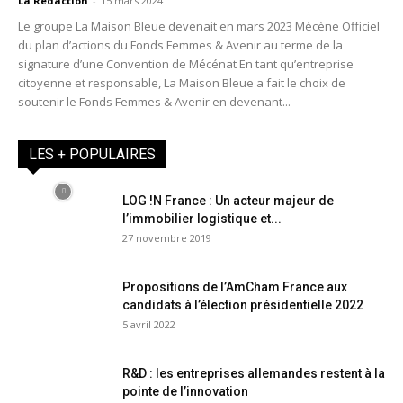
La Redaction
-
15 mars 2024
Le groupe La Maison Bleue devenait en mars 2023 Mécène Officiel
du plan d’actions du Fonds Femmes & Avenir au terme de la
signature d’une Convention de Mécénat En tant qu’entreprise
citoyenne et responsable, La Maison Bleue a fait le choix de
soutenir le Fonds Femmes & Avenir en devenant...
LES + POPULAIRES
LOG !N France : Un acteur majeur de
l’immobilier logistique et...
27 novembre 2019
Propositions de l’AmCham France aux
candidats à l’élection présidentielle 2022
5 avril 2022
R&D : les entreprises allemandes restent à la
pointe de l’innovation