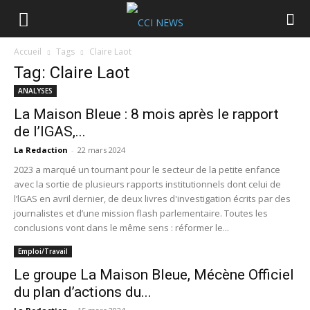
Accueil
Tags
Claire Laot
Tag: Claire Laot
ANALYSES
La Maison Bleue : 8 mois après le rapport
de l’IGAS,...
La Redaction
-
22 mars 2024
2023 a marqué un tournant pour le secteur de la petite enfance
avec la sortie de plusieurs rapports institutionnels dont celui de
l’lGAS en avril dernier, de deux livres d'investigation écrits par des
journalistes et d’une mission flash parlementaire. Toutes les
conclusions vont dans le même sens : réformer le...
Emploi/Travail
Le groupe La Maison Bleue, Mécène Officiel
du plan d’actions du...