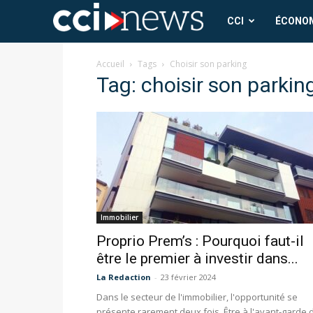
CCI
CCI
ÉCONO
News
Accueil
Tags
Choisir son parking
Tag: choisir son parkin
Immobilier
Proprio Prem’s : Pourquoi faut-il
être le premier à investir dans...
La Redaction
-
23 février 2024
Dans le secteur de l'immobilier, l'opportunité se
présente rarement deux fois. Être à l'avant-garde 