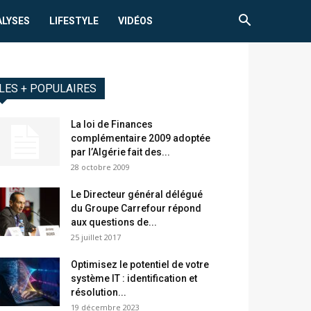
ALYSES
LIFESTYLE
VIDÉOS
LES + POPULAIRES
La loi de Finances
complémentaire 2009 adoptée
par l’Algérie fait des...
28 octobre 2009
Le Directeur général délégué
du Groupe Carrefour répond
aux questions de...
25 juillet 2017
Optimisez le potentiel de votre
système IT : identification et
résolution...
19 décembre 2023