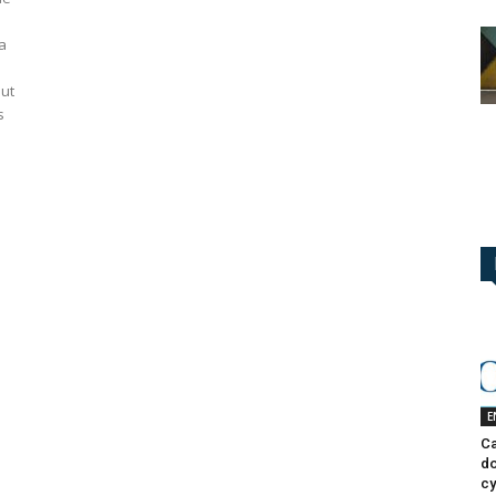
a
out
s
E
Ca
do
cy