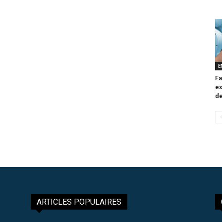
E
Fa
ex
de
ARTICLES POPULAIRES