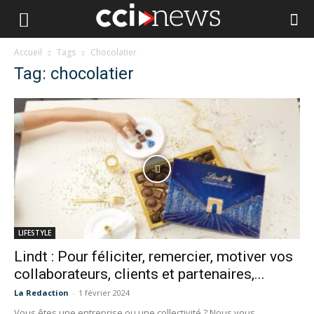
Accueil
Tags
Chocolatier
Tag: chocolatier
LIFESTYLE
Lindt : Pour féliciter, remercier, motiver vos
collaborateurs, clients et partenaires,...
La Redaction
-
1 février 2024
Vous êtes une entreprise ou une collectivité ? Nous vous