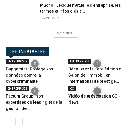
Mūcho : Lexique mutuelle d’entreprise, les
termes et infos clés à...
17 avril 2026
Voir plus
LES INRATABLES
ENTREPRISES
ENTREPRISES
Capgemini : Protège vos
Découvrez la 1ère édition du
données contre la
Salon de l’immobilier
cybercriminalité
international de prestige...
ENTREPRISES
CCI
Factum Group: Nos
Vidéo de présentation CCI-
expertises du leasing et de la
News
gestion de...