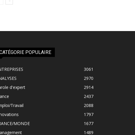
CATÉGORIE POPULAIRE
NTREPRISES
3061
NALYSES
2970
role d'expert
2914
rance
2437
ploi/Travail
2088
novations
1797
RANCE/MONDE
1677
anagement
1489