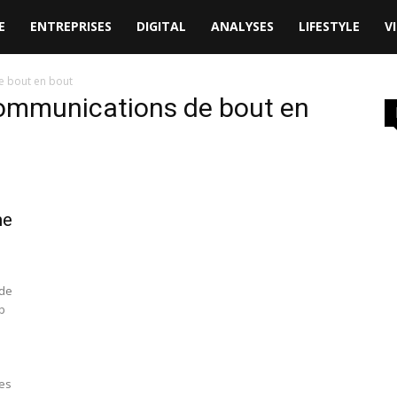
E
ENTREPRISES
DIGITAL
ANALYSES
LIFESTYLE
V
e bout en bout
communications de bout en
me
 de
b
ses