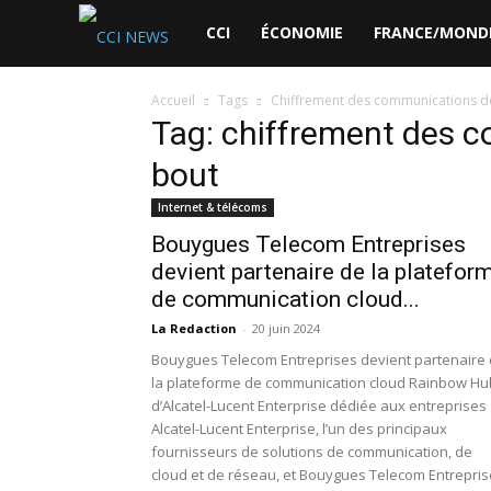
CCI
CCI
ÉCONOMIE
FRANCE/MOND
News
Accueil
Tags
Chiffrement des communications d
Tag: chiffrement des 
bout
Internet & télécoms
Bouygues Telecom Entreprises
devient partenaire de la platefor
de communication cloud...
La Redaction
-
20 juin 2024
Bouygues Telecom Entreprises devient partenaire
la plateforme de communication cloud Rainbow Hu
d’Alcatel-Lucent Enterprise dédiée aux entreprises
Alcatel-Lucent Enterprise, l’un des principaux
fournisseurs de solutions de communication, de
cloud et de réseau, et Bouygues Telecom Entrepri