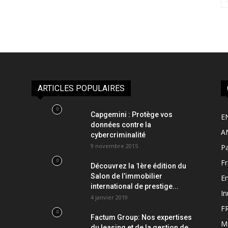
ARTICLES POPULAIRES
Capgemini : Protège vos
E
données contre la
A
cybercriminalité
9 novembre 2015
Pa
F
Découvrez la 1ère édition du
Salon de l’immobilier
Em
international de prestige...
In
4 janvier 2019
F
Factum Group: Nos expertises
M
du leasing et de la gestion de...