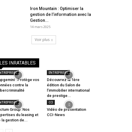
Iron Mountain : Optimiser la
gestion de l’information avec la
Gestion...
14 mars 2025
Voir plus
LES INRATABLES
NTREPRISES
ENTREPRISES
pgemini : Protège vos
Découvrez la 1ère
nnées contre la
édition du Salon de
bercriminalité
l’immobilier international
de prestige...
NTREPRISES
CCI
ctum Group: Nos
Vidéo de présentation
pertises du leasing et
CCI-News
 la gestion de...