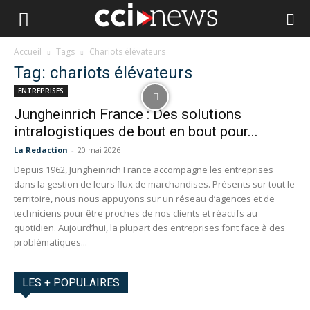
Accueil
Tags
Chariots élévateurs
Tag: chariots élévateurs
ENTREPRISES
Jungheinrich France : Des solutions
intralogistiques de bout en bout pour...
La Redaction
-
20 mai 2026
Depuis 1962, Jungheinrich France accompagne les entreprises
dans la gestion de leurs flux de marchandises. Présents sur tout le
territoire, nous nous appuyons sur un réseau d’agences et de
techniciens pour être proches de nos clients et réactifs au
quotidien. Aujourd’hui, la plupart des entreprises font face à des
problématiques...
LES + POPULAIRES