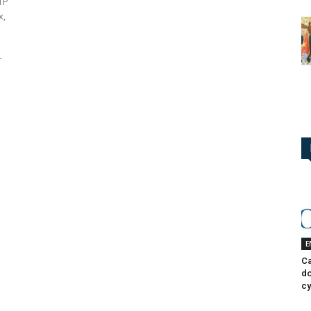
TP
x,
r
E
Ca
do
cy