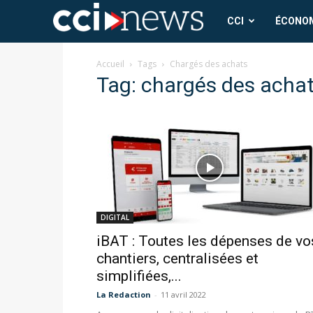
CCI
CCI
ÉCONO
News
Accueil
Tags
Chargés des achats
Tag: chargés des acha
DIGITAL
iBAT : Toutes les dépenses de vo
chantiers, centralisées et
simplifiées,...
La Redaction
-
11 avril 2022