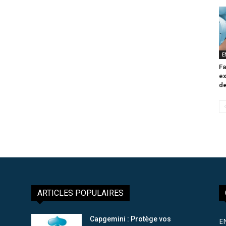
E
Fa
ex
de
ARTICLES POPULAIRES
Capgemini : Protège vos
E