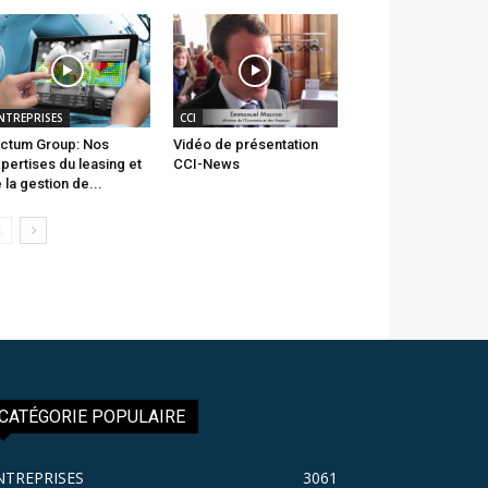
NTREPRISES
CCI
ctum Group: Nos
Vidéo de présentation
pertises du leasing et
CCI-News
 la gestion de...
CATÉGORIE POPULAIRE
NTREPRISES
3061