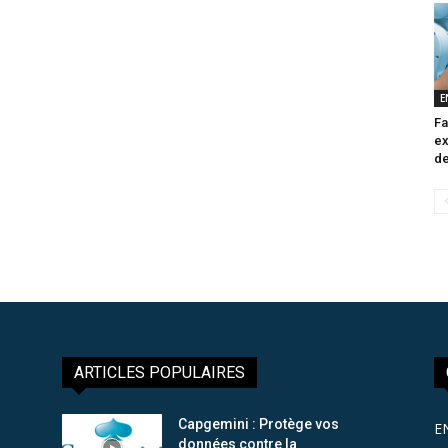
E
Fa
ex
de
ARTICLES POPULAIRES
Capgemini : Protège vos
E
données contre la