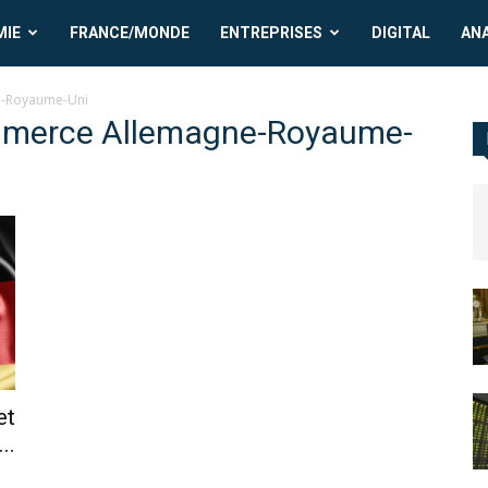
MIE
FRANCE/MONDE
ENTREPRISES
DIGITAL
AN
-Royaume-Uni
mmerce Allemagne-Royaume-
et
..