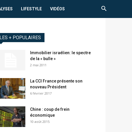
ALYSES
LIFESTYLE
VIDÉOS
LES + POPULAIRES
Immobilier israélien: le spectre
de la « bulle »
2 mai 2011
La CCI France présente son
nouveau Président
6 février 2017
Chine : coup de frein
économique
10 août 2015