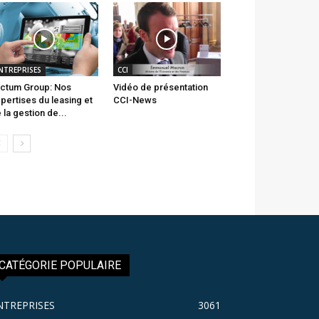
NTREPRISES
CCI
ctum Group: Nos
Vidéo de présentation
pertises du leasing et
CCI-News
 la gestion de...
CATÉGORIE POPULAIRE
NTREPRISES
3061