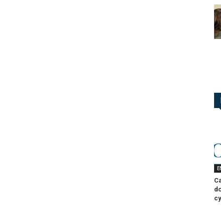
E
Ca
do
cy