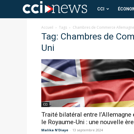
CCI
CCI
ÉCONO
News
Accueil
Tags
Chambres de Commerce Allemagne
Tag: Chambres de Co
Uni
CCI
Traité bilatéral entre l’Allemagne 
le Royaume-Uni : une nouvelle ère.
Malika N'Diaye
-
13 septembre 2024