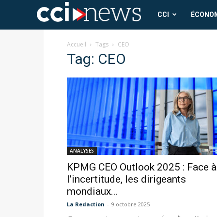
CCI
CCI
ÉCONO
News
Accueil
Tags
CEO
Tag: CEO
ANALYSES
KPMG CEO Outlook 2025 : Face à
l’incertitude, les dirigeants
mondiaux...
La Redaction
-
9 octobre 2025