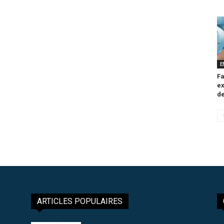
E
Fa
ex
de
ARTICLES POPULAIRES