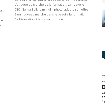
s’attaque au marché de la formation. La nouvelle
CEO, Nejma Belkhdim (ndlr : photo) adapte son offre
par
à un nouveau marché dans le besoin, la formation.
x
De l’éducation à la formation : une...
mie
s.
E
Ca
do
cy