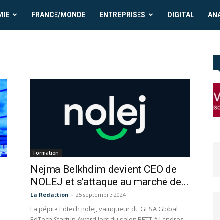
MIE
FRANCE/MONDE
ENTREPRISES
DIGITAL
AN
Formation
Nejma Belkhdim devient CEO de
NOLEJ et s’attaque au marché de...
La Redaction
-
25 septembre 2024
La pépite Edtech nolej, vainqueur du GESA Global
EdTech Startup Award lors du salon BETT à Londres