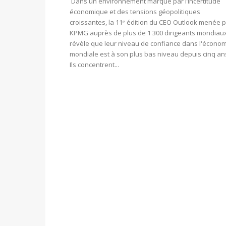
Dans un environnement marqué par l’incertitude
économique et des tensions géopolitiques
croissantes, la 11ᵉ édition du CEO Outlook menée 
KPMG auprès de plus de 1 300 dirigeants mondiau
révèle que leur niveau de confiance dans l'écono
mondiale est à son plus bas niveau depuis cinq an
Ils concentrent...