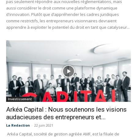
pas seulement répondre aux nouvelles réglementations, mais
aussi considérer le droit comme une plateforme dynamique
d'innovation. Plutôt que d’appréhender les cadres juridiques
comme restrictifs, les entrepreneurs visionnaires devraient
apprendre à exploiter le potentiel du droit en tant que catalyseur...
Investissement
Arkéa Capital : Nous soutenons les visions
audacieuses des entrepreneurs et...
La Redaction
-
22 juin 2021
Arkéa Capital, société de gestion agréée AMF, est la filiale de