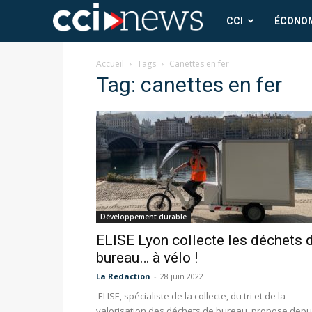
CCI
CCI
ÉCONO
News
Accueil
Tags
Canettes en fer
Tag: canettes en fer
Développement durable
ELISE Lyon collecte les déchets 
bureau… à vélo !
La Redaction
-
28 juin 2022
ELISE, spécialiste de la collecte, du tri et de la
valorisation des déchets de bureau, propose depu