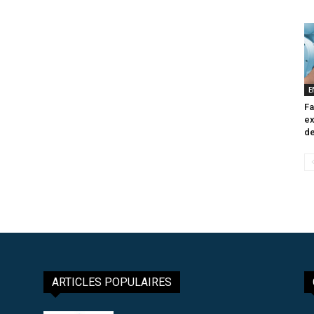
E
Fa
ex
de
ARTICLES POPULAIRES