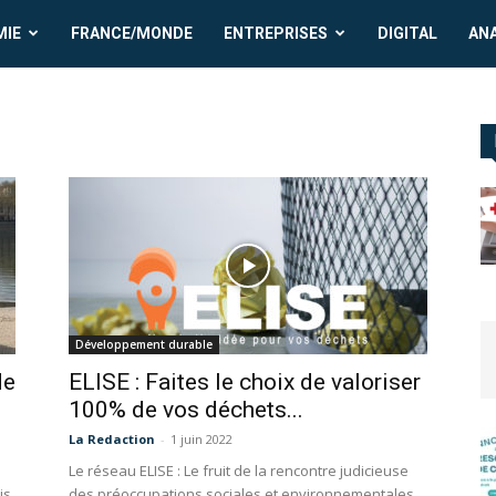
MIE
FRANCE/MONDE
ENTREPRISES
DIGITAL
AN
Développement durable
de
ELISE : Faites le choix de valoriser
100% de vos déchets...
La Redaction
-
1 juin 2022
Le réseau ELISE : Le fruit de la rencontre judicieuse
is
des préoccupations sociales et environnementales