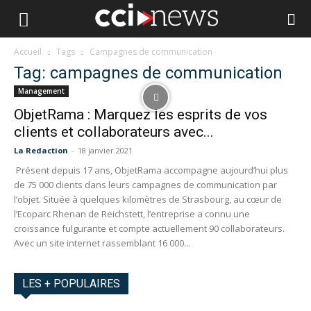
Accueil
Tags
Campagnes de communication
Tag: campagnes de communication
Management
ObjetRama : Marquez les esprits de vos
clients et collaborateurs avec...
La Redaction
-
18 janvier 2021
Présent depuis 17 ans, ObjetRama accompagne aujourd’hui plus
de 75 000 clients dans leurs campagnes de communication par
l’objet. Située à quelques kilomètres de Strasbourg, au cœur de
l’Ecoparc Rhenan de Reichstett, l’entreprise a connu une
croissance fulgurante et compte actuellement 90 collaborateurs.
Avec un site internet rassemblant 16 000...
LES + POPULAIRES