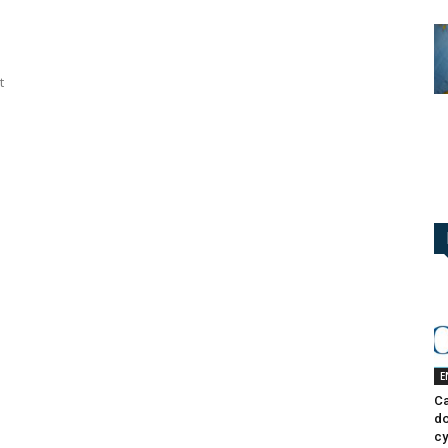
t
E
Ca
do
cy