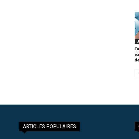
E
Fa
ex
de
ARTICLES POPULAIRES