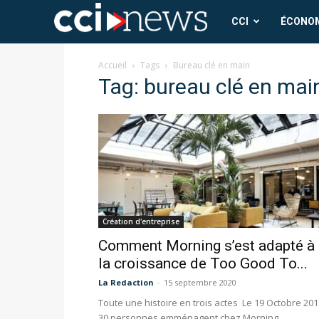
CCI
CCI
ÉCONO
News
Accueil
Tags
Bureau clé en main
Tag: bureau clé en mai
Création d'entreprise
Comment Morning s’est adapté à
la croissance de Too Good To...
La Redaction
-
15 septembre 2020
Toute une histoire en trois actes Le 19 Octobre 201
30 personnes emménagent chez Morning