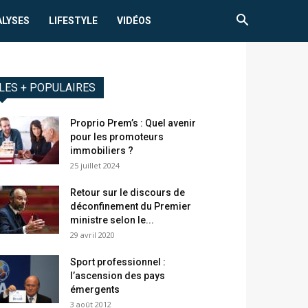
ALYSES
LIFESTYLE
VIDÉOS
LES + POPULAIRES
Proprio Prem’s : Quel avenir
pour les promoteurs
immobiliers ?
25 juillet 2024
Retour sur le discours de
déconfinement du Premier
ministre selon le...
29 avril 2020
Sport professionnel :
l’ascension des pays
émergents
3 août 2012