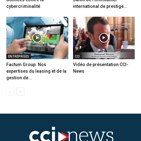
cybercriminalité
international de prestige...
ENTREPRISES
CCI
Factum Group: Nos
Vidéo de présentation CCI-
expertises du leasing et de la
News
gestion de...