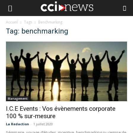
Accueil
Tags
Benchmarking
Tag: benchmarking
Management
I.C.E Events : Vos évènements corporate
100 % sur-mesure
La Redaction
-
1 juillet 2020
Séminaire, voyage d’études, incentive, benchmarking ou remise de