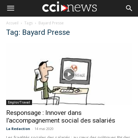
Accueil
Tags
Bayard Presse
Tag: Bayard Presse
Emploi/Travail
Responsage : Innover dans
l’accompagnement social des salariés
La Redaction
-
14 mai 2020
Les fragilités sociales des salariés : au cœur des politiques RH des