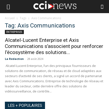
Accueil
Tags
Axis Communications
Tag: Axis Communications
ENTREPRISES
Alcatel-Lucent Enterprise et Axis
Communications s’associent pour renforcer
l’écosystème des solutions...
La Redaction
-
28 août 2024
Alcatel-Lucent Enterprise, l’un des principaux fournisseurs de
solutions de communication, de réseau et de cloud adaptées aux
secteurs d’activité de ses clients, a signé un accord de partenariat
avec Axis Communications. Entreprise de technologie de réseau et
leader du secteur, cette dernière offre des solutions de
vidéosurveillance, de contrôle...
LES + POPULAIRES