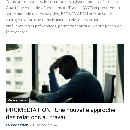
Dans un contexte où les entreprises agissent pour améliorer la
Qualité de Vie et des Conditions de Travail (QVCT) et préserver la
santé mentale de ses salariés, PROMÉDIATION préconise de
changer d’approche dans la mise en place des actions
amélioratives et préventives, permettant ainsi aux entreprises de
faire encore...
Management
PROMÉDIATION : Une nouvelle approche
des relations au travail
La Redaction
-
16 octobre 2024