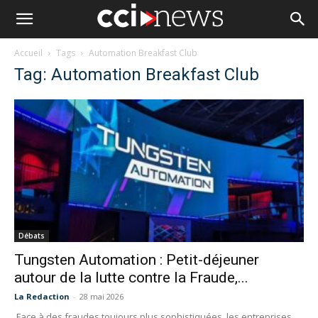
Accueil
Tags
Automation Breakfast Club
Tag: Automation Breakfast Club
Débats
Tungsten Automation : Petit-déjeuner
autour de la lutte contre la Fraude,...
La Redaction
-
28 mai 2026
Face à des fraudes toujours plus sophistiquées, les entreprises