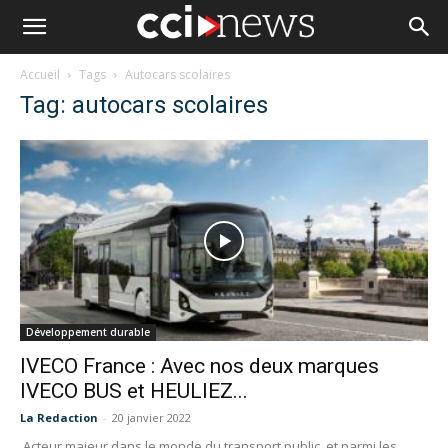
Accueil
Tags
Autocars scolaires
Tag: autocars scolaires
Développement durable
IVECO France : Avec nos deux marques
IVECO BUS et HEULIEZ...
La Redaction
-
20 janvier 2022
Acteur majeur dans le monde du transport public, et parmi les