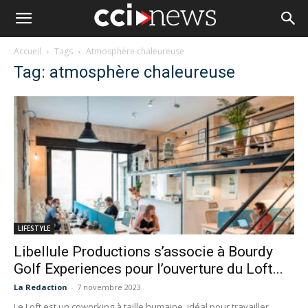
Accueil
Tags
Atmosphère chaleureuse
Tag: atmosphère chaleureuse
LIFESTYLE
Libellule Productions s’associe à Bourdy
Golf Experiences pour l’ouverture du Loft...
La Redaction
-
7 novembre 2023
Le Loft est un coworking à taille humaine, idéal pour travailler,