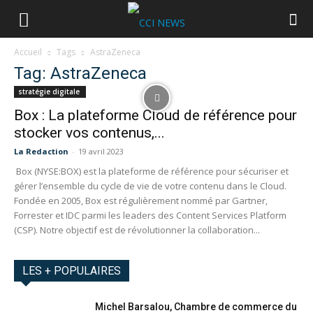
Accueil
Tags
AstraZeneca
Tag: AstraZeneca
stratégie digitale
Box : La plateforme Cloud de référence pour
stocker vos contenus,...
La Redaction
-
19 avril 2023
Box (NYSE:BOX) est la plateforme de référence pour sécuriser et
gérer l’ensemble du cycle de vie de votre contenu dans le Cloud.
Fondée en 2005, Box est régulièrement nommé par Gartner,
Forrester et IDC parmi les leaders des Content Services Platform
(CSP). Notre objectif est de révolutionner la collaboration...
LES + POPULAIRES
Michel Barsalou, Chambre de commerce du