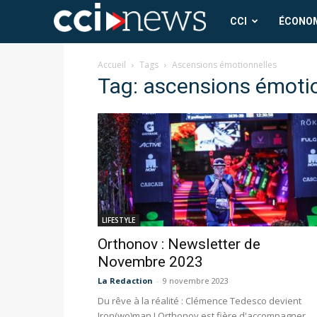
CCI
CCI
ÉCONO
News
Accueil
Tags
Ascensions émotionnelles
Tag: ascensions émoti
LIFESTYLE
Orthonov : Newsletter de
Novembre 2023
La Redaction
-
9 novembre 2023
Du rêve à la réalité : Clémence Tedesco devient
Iron(wo)man ! Orthonov est fière d'accompagner