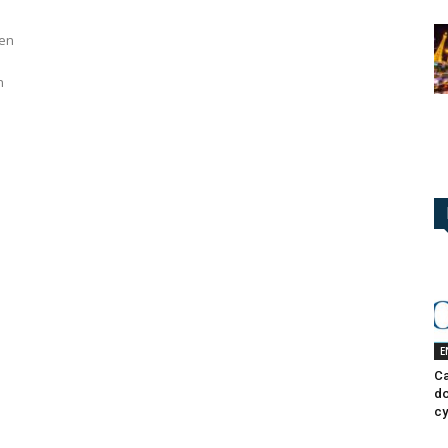
 en
n
E
Ca
do
cy