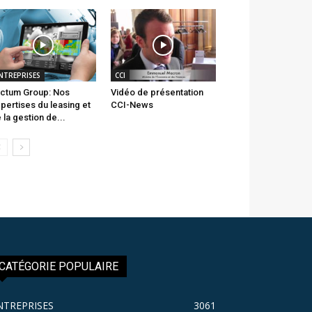
NTREPRISES
CCI
ctum Group: Nos
Vidéo de présentation
pertises du leasing et
CCI-News
 la gestion de...
CATÉGORIE POPULAIRE
NTREPRISES
3061