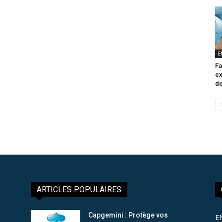
E
Fa
ex
de
ARTICLES POPULAIRES
Capgemini : Protège vos
E