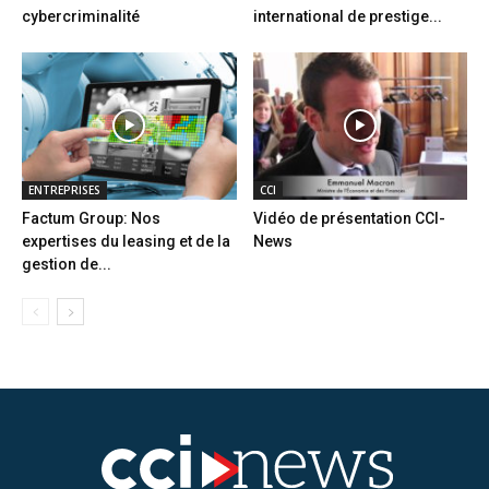
cybercriminalité
international de prestige...
ENTREPRISES
CCI
Factum Group: Nos
Vidéo de présentation CCI-
expertises du leasing et de la
News
gestion de...