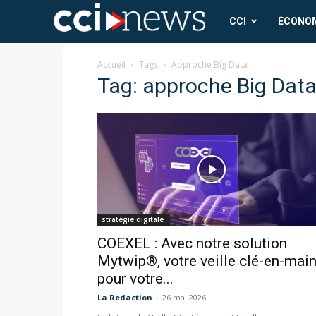
CCI
CCI
ÉCONO
News
Accueil
Tags
Approche Big Data
Tag: approche Big Dat
stratégie digitale
COEXEL : Avec notre solution
Mytwip®, votre veille clé-en-mai
pour votre...
La Redaction
-
26 mai 2026