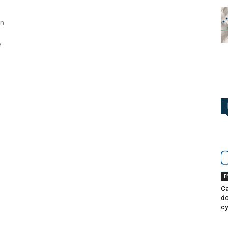
on
e
E
Ca
do
cy