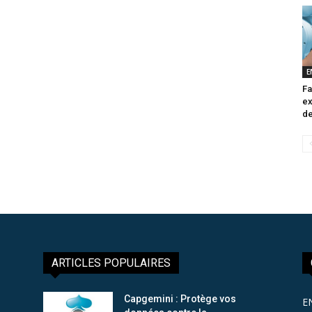
E
Fa
ex
de
ARTICLES POPULAIRES
Capgemini : Protège vos
E