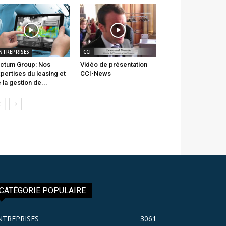
NTREPRISES
CCI
ctum Group: Nos
Vidéo de présentation
pertises du leasing et
CCI-News
 la gestion de...
CATÉGORIE POPULAIRE
NTREPRISES
3061