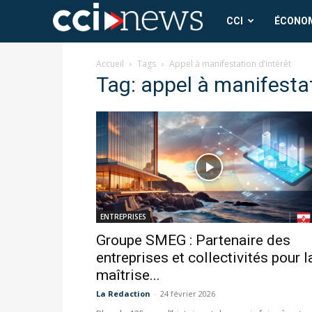
CCI
CCI
ÉCONO
News
Accueil
Tags
Appel à manifestation d’intérêt
Tag: appel à manifestat
ENTREPRISES
Groupe SMEG : Partenaire des
entreprises et collectivités pour l
maîtrise...
La Redaction
-
24 février 2026