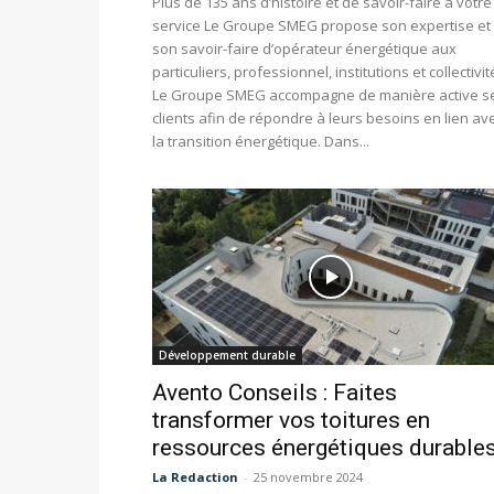
Plus de 135 ans d’histoire et de savoir-faire à votre
service Le Groupe SMEG propose son expertise et
son savoir-faire d’opérateur énergétique aux
particuliers, professionnel, institutions et collectivit
Le Groupe SMEG accompagne de manière active s
clients afin de répondre à leurs besoins en lien av
la transition énergétique. Dans...
Développement durable
Avento Conseils : Faites
transformer vos toitures en
ressources énergétiques durable
La Redaction
-
25 novembre 2024