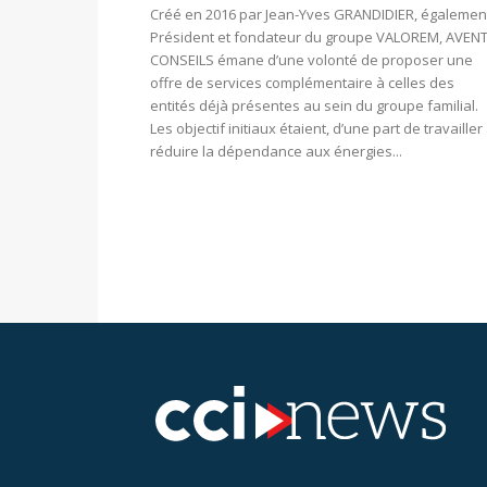
Créé en 2016 par Jean-Yves GRANDIDIER, égalemen
Président et fondateur du groupe VALOREM, AVEN
CONSEILS émane d’une volonté de proposer une
offre de services complémentaire à celles des
entités déjà présentes au sein du groupe familial.
Les objectif initiaux étaient, d’une part de travailler
réduire la dépendance aux énergies...