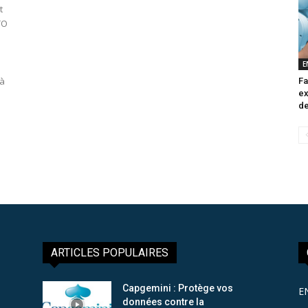
t
TO
E
 à
Fa
ex
de
ARTICLES POPULAIRES
Capgemini : Protège vos
E
données contre la