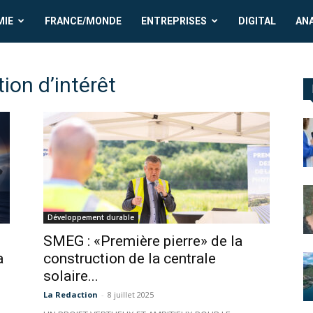
MIE
FRANCE/MONDE
ENTREPRISES
DIGITAL
AN
ion d’intérêt
Développement durable
SMEG : «Première pierre» de la
a
construction de la centrale
solaire...
La Redaction
-
8 juillet 2025