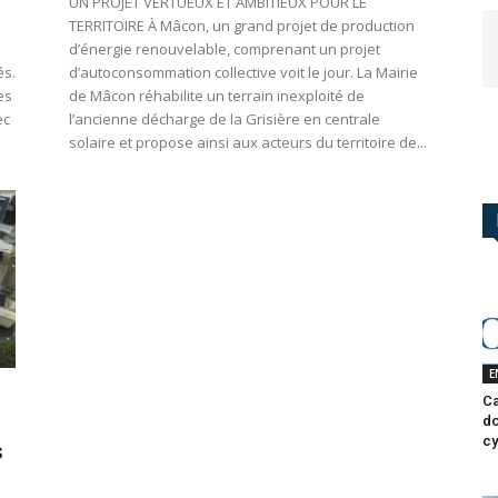
UN PROJET VERTUEUX ET AMBITIEUX POUR LE
TERRITOIRE À Mâcon, un grand projet de production
d’énergie renouvelable, comprenant un projet
és.
d’autoconsommation collective voit le jour. La Mairie
es
de Mâcon réhabilite un terrain inexploité de
ec
l’ancienne décharge de la Grisière en centrale
solaire et propose ainsi aux acteurs du territoire de...
E
Ca
do
cy
s