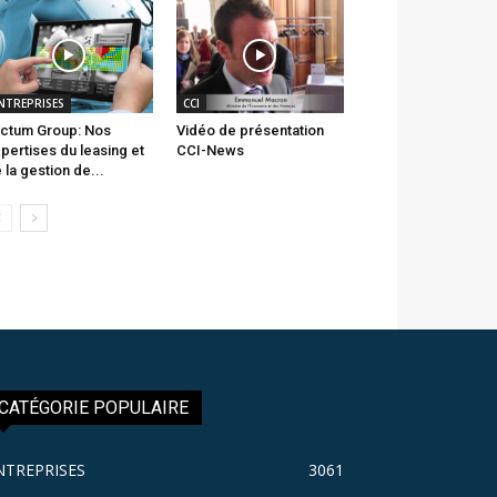
NTREPRISES
CCI
ctum Group: Nos
Vidéo de présentation
pertises du leasing et
CCI-News
 la gestion de...
CATÉGORIE POPULAIRE
NTREPRISES
3061