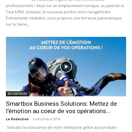
professionnels ! Situé sur un emplacement iconique, au pied de la
Tour Eiffel, Gustave, le nouveau ponton (non navigant) des
Événements Vedettes, vous propose une terrasse panoramique
sur la Seine,...
ENTREPRISES
Smartbox Business Solutions: Mettez de
l’émotion au coeur de vos opérations...
La Redaction
-
6 décembre 2018
Stimulez la croissance de votre entreprise grâce aux produits