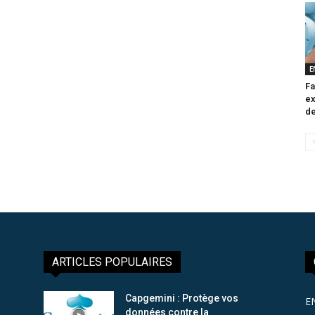
E
Fa
ex
de
ARTICLES POPULAIRES
Capgemini : Protège vos
E
données contre la