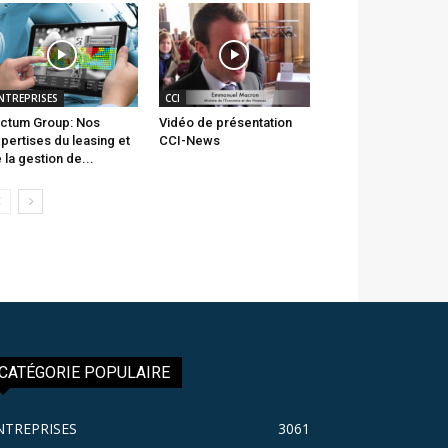
NTREPRISES
CCI
ctum Group: Nos
Vidéo de présentation
pertises du leasing et
CCI-News
 la gestion de...
CATÉGORIE POPULAIRE
NTREPRISES
3061