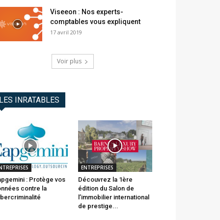
Viseeon : Nos experts-
comptables vous expliquent
17 avril 2019
Voir plus
LES INRATABLES
NTREPRISES
ENTREPRISES
pgemini : Protège vos
Découvrez la 1ère
nnées contre la
édition du Salon de
bercriminalité
l’immobilier international
de prestige...