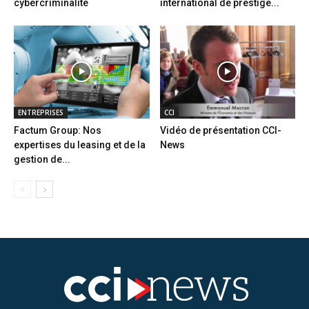
cybercriminalité
international de prestige...
ENTREPRISES
CCI
Factum Group: Nos
Vidéo de présentation CCI-
expertises du leasing et de la
News
gestion de...