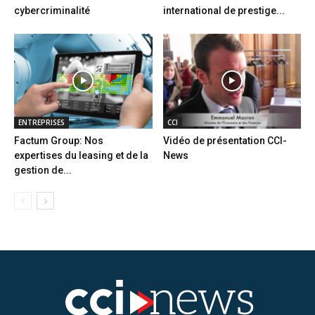
cybercriminalité
international de prestige...
ENTREPRISES
CCI
Factum Group: Nos
Vidéo de présentation CCI-
expertises du leasing et de la
News
gestion de...