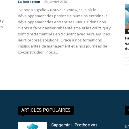
La Redaction
-
23 janvier 2018
e
NeoVea signifie « Nouvelle Voie », celle où le
développement des potentiels humains entraîne le
i y
développement des entreprises. Nous aidons nos
es
clients à faire baisser l’absentéisme et les coûts qui y
E
sont directement liés en trouvant avec leurs équipes
Fa
e
leurs propres solutions. Grâce à nos formations
ex
impliquantes de management et à nos journées de
de
co-construction, nous...
ARTICLES POPULAIRES
Capgemini : Protège vos
E