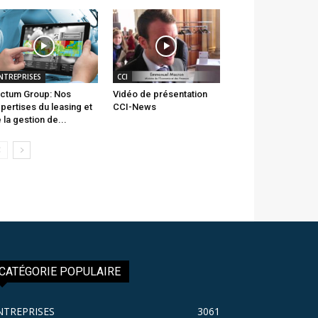
NTREPRISES
CCI
ctum Group: Nos
Vidéo de présentation
pertises du leasing et
CCI-News
 la gestion de...
CATÉGORIE POPULAIRE
NTREPRISES
3061