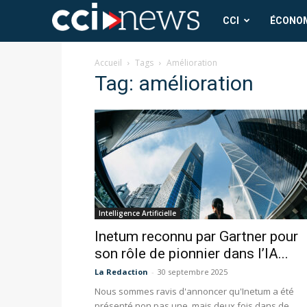
CCI
CCI
ÉCONO
News
Accueil
Tags
Amélioration
Tag: amélioration
Intelligence Artificielle
Inetum reconnu par Gartner pour
son rôle de pionnier dans l’IA...
La Redaction
-
30 septembre 2025
Nous sommes ravis d'annoncer qu'Inetum a été
présenté non pas une, mais deux fois dans de