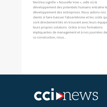
NeoVea signifie « Nouvelle Voie », celle où le
développement des potentiels humains entraîne l
développement des entreprises. Nous aidons nos
clients à faire baisser l’absentéisme et les coûts qu
sont directement liés en trouvant avec leurs équip
leurs propres solutions. Grâce à nos formations
impliquantes de management et à nos journées d
co-construction, nous...