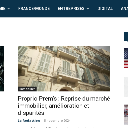
MIE
FRANCE/MONDE
ENTREPRISES
DIGITAL
AN
Immobilier
Proprio Prem’s : Reprise du marché
immobilier, amélioration et
disparités
La Redaction
-
5 novembre 2024