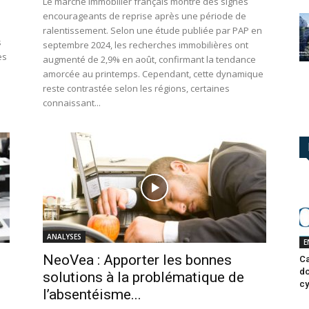
Le marché immobilier français montre des signes
encourageants de reprise après une période de
ralentissement. Selon une étude publiée par PAP en
s
septembre 2024, les recherches immobilières ont
es
augmenté de 2,9% en août, confirmant la tendance
amorcée au printemps. Cependant, cette dynamique
reste contrastée selon les régions, certaines
connaissant...
ANALYSES
E
NeoVea : Apporter les bonnes
Ca
do
solutions à la problématique de
cy
l’absentéisme...