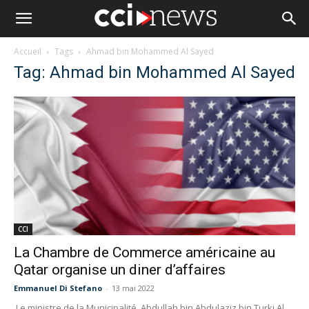
Accueil
Tags
Ahmad bin Mohammed Al Sayed
Tag: Ahmad bin Mohammed Al Sayed
CCI
La Chambre de Commerce américaine au
Qatar organise un diner d’affaires
Emmanuel Di Stefano
-
13 mai 2022
Le ministre de la Municipalité, Abdullah bin Abdulaziz bin Turki Al