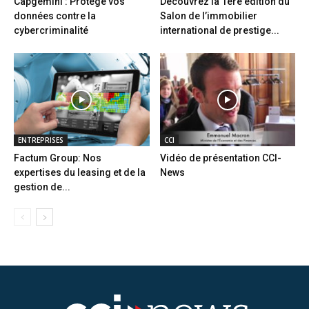
Capgemini : Protège vos
Découvrez la 1ère édition du
données contre la
Salon de l’immobilier
cybercriminalité
international de prestige...
ENTREPRISES
CCI
Factum Group: Nos
Vidéo de présentation CCI-
expertises du leasing et de la
News
gestion de...