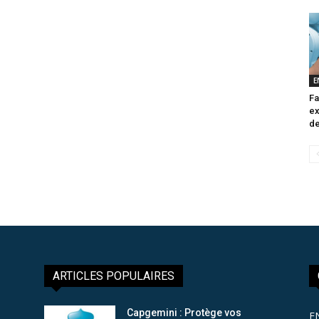
E
Fa
ex
de
ARTICLES POPULAIRES
Capgemini : Protège vos
E