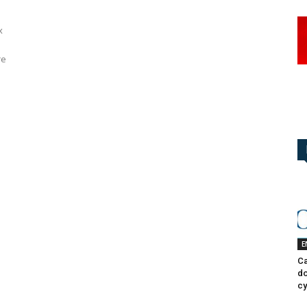
x
re
E
Ca
do
cy