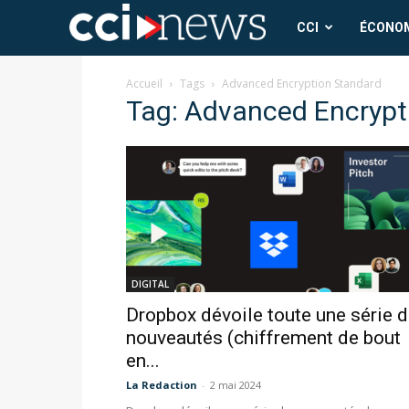
CCI
CCI
ÉCONO
News
Accueil
Tags
Advanced Encryption Standard
Tag: Advanced Encrypt
DIGITAL
Dropbox dévoile toute une série 
nouveautés (chiffrement de bout
en...
La Redaction
-
2 mai 2024