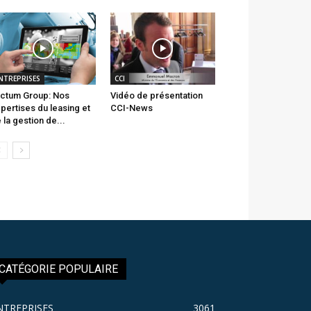
NTREPRISES
CCI
ctum Group: Nos
Vidéo de présentation
pertises du leasing et
CCI-News
 la gestion de...
CATÉGORIE POPULAIRE
NTREPRISES
3061