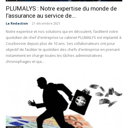
PLUMALYS : Notre expertise du monde de
l’assurance au service de...
La Redaction
-
21 décembre 2021
Notre expertise et nos solutions qui en découlent, facilitent votre
quotidien de chef d'entreprise Le cabinet PLUMALYS est implanté à
Courbevoie depuis plus de 10 ans. Ses collaborateurs ont pour
objectif de faciliter le quotidien des chefs d'entreprise en prenant
notamment en charge toutes les tâches administratives
chronophages et qui...