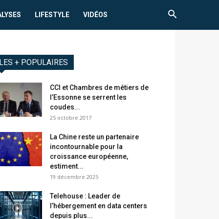
ALYSES
LIFESTYLE
VIDÉOS
LES + POPULAIRES
CCI et Chambres de métiers de
l’Essonne se serrent les
coudes...
25 octobre 2017
La Chine reste un partenaire
incontournable pour la
croissance européenne,
estiment...
19 décembre 2025
Telehouse : Leader de
l’hébergement en data centers
depuis plus...