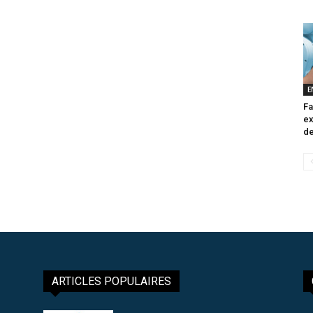
E
Fa
ex
de
ARTICLES POPULAIRES