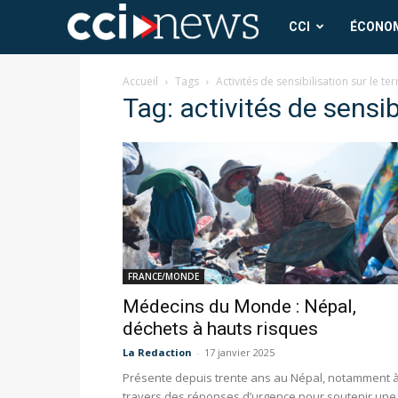
CCI
CCI
ÉCONO
News
Accueil
Tags
Activités de sensibilisation sur le ter
Tag: activités de sensibi
FRANCE/MONDE
Médecins du Monde : Népal,
déchets à hauts risques
La Redaction
-
17 janvier 2025
Présente depuis trente ans au Népal, notamment 
travers des réponses d’urgence pour soutenir une