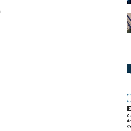
i
E
Ca
do
cy