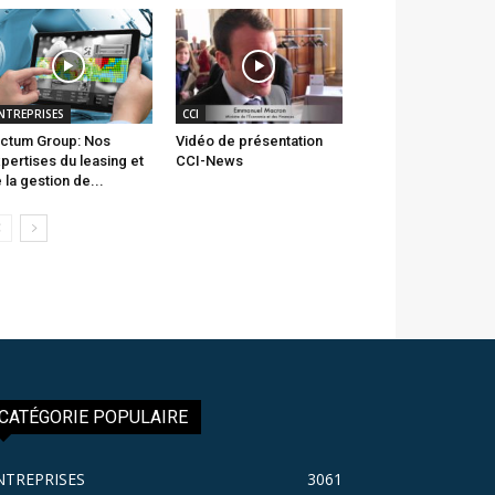
NTREPRISES
CCI
ctum Group: Nos
Vidéo de présentation
pertises du leasing et
CCI-News
 la gestion de...
CATÉGORIE POPULAIRE
NTREPRISES
3061