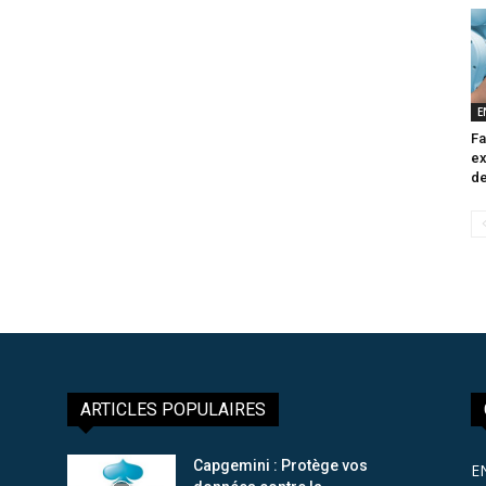
E
Fa
ex
de
ARTICLES POPULAIRES
Capgemini : Protège vos
E