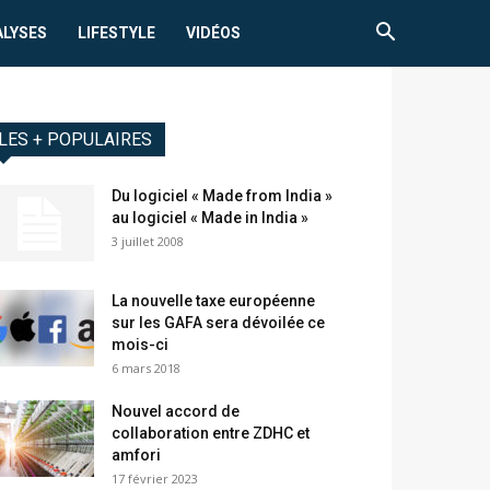
ALYSES
LIFESTYLE
VIDÉOS
LES + POPULAIRES
Du logiciel « Made from India »
au logiciel « Made in India »
3 juillet 2008
La nouvelle taxe européenne
sur les GAFA sera dévoilée ce
mois-ci
6 mars 2018
Nouvel accord de
collaboration entre ZDHC et
amfori
17 février 2023