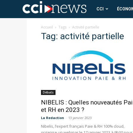
CCI
CCI
ÉCONO
News
Accueil
Tags
Activité partielle
Tag: activité partielle
Débats
NIBELIS : Quelles nouveautés Pa
et RH en 2023 ?
La Redaction
-
13 janvier 2023
Nibelis, l’expert français Paie & RH 100% cloud,
organise un webinar le 17 janvier 2023 à 9h30 pour