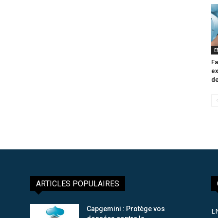
E
Fa
ex
de
ARTICLES POPULAIRES
Capgemini : Protège vos
E