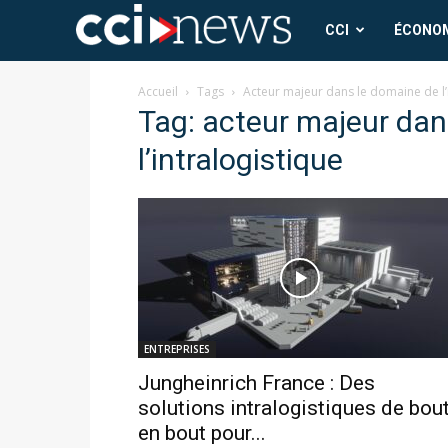
CCI
CCI
ÉCONO
News
Accueil
Tags
Acteur majeur dans le domaine de l’
Tag: acteur majeur dan
l’intralogistique
ENTREPRISES
Jungheinrich France : Des
solutions intralogistiques de bou
en bout pour...