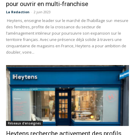
pour ouvrir en multi-franchise
La Redaction
-
2 juin 2023
Heytens, enseigne leader sur le marché de l’habillage sur- mesure
des fenêtres, profite de la croissance du secteur de
l’aménagement intérieur pour poursuivre son expansion sur le
territoire français. Avec une présence déjà solide à travers une
cinquantaine de magasins en France, Heytens a pour ambition de
doubler, voire...
Réseaux d'enseignes
Heytens recherche activement des profils